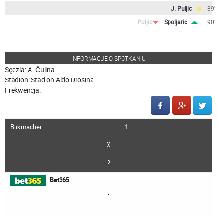
J. Puljic
89'
Puljic
Spoljaric
90'
INFORMACJE O SPOTKANIU
Sędzia: A. Čulina
Stadion: Stadion Aldo Drosina
Frekwencja:
Bukmacher
1
X
2
Bet365
-
-