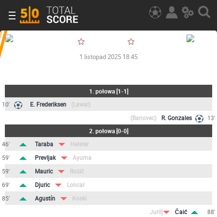
1 listopad 2025 18:45
1. połowa
[
1-1
]
10'
E. Frederiksen
(Lawal)
(Banovec)
R. Gonzales
13'
2. połowa
[
0-0
]
46'
Taraba
Heister
59'
Prevljak
Ayuma
59'
Mauric
Rozić
69'
Djuric
Loncar
85'
Agustín
Koski
Jurilj
Čaić
88'