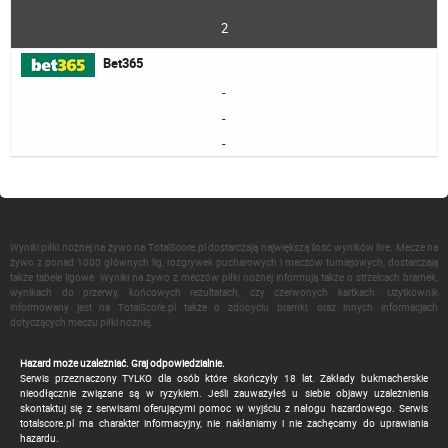
2
Bet365
-
-
-
Wyniki piłki nożnej na żywo na TotalScore.pl dostarczają największą ilość wyników live. Mecze na
żywo z ponad 1000 głównych lig, rozgrywek pucharowych i meczów turniejowych, dostarczają
także tabele ligowe. Wyniki na żywo z meczów piłki nożnej informują także o strzelcach bramek,
wynikach do przerwy, końcowych rezultatach, czy czerwonych kartkach. Użytkownik
informowany jest na TotalScore.pl także o zdobyciu bramki, oraz innych informacjach
dotyczących meczu piłki nożnej.
Hazard może uzależniać. Graj odpowiedzialnie.
Serwis przeznaczony TYLKO dla osób które skończyły 18 lat. Zakłady bukmacherskie
nieodłącznie związane są w ryzykiem. Jeśli zauważyłeś u siebie objawy uzależnienia
skontaktuj się z serwisami oferującymi pomoc w wyjściu z nałogu hazardowego. Serwis
totalscore.pl ma charakter informacyjny, nie nakłaniamy i nie zachęcamy do uprawiania
hazardu.