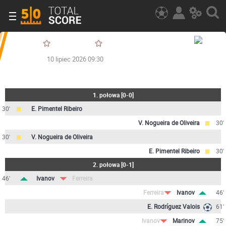
10 lipiec 2026 09:30
1. połowa
[
0-0
]
30'
E. Pimentel Ribeiro
V. Nogueira de Oliveira
30'
30'
V. Nogueira de Oliveira
E. Pimentel Ribeiro
30'
2. połowa
[
0-1
]
46'
Ivanov
Ferreira
Ferreira
Ivanov
46'
E. Rodríguez Valois
61'
Ivanov
Marinov
75'