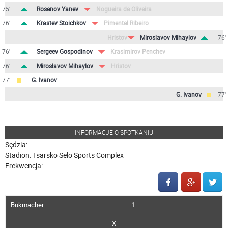
75'
Rosenov Yanev
Nogueira de Oliveira
76'
Krastev Stoichkov
Pimentel Ribeiro
Hristov
Miroslavov Mihaylov
76'
76'
Sergeev Gospodinov
Krasimirov Penchev
76'
Miroslavov Mihaylov
Hristov
77'
G. Ivanov
G. Ivanov
77'
INFORMACJE O SPOTKANIU
Sędzia:
Stadion: Tsarsko Selo Sports Complex
Frekwencja:
Bukmacher
1
X