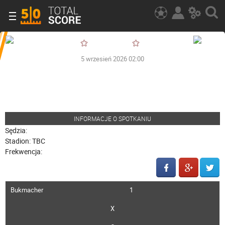
5 wrzesień 2026 02:00
INFORMACJE O SPOTKANIU
Sędzia:
Stadion: TBC
Frekwencja:
Bukmacher
1
X