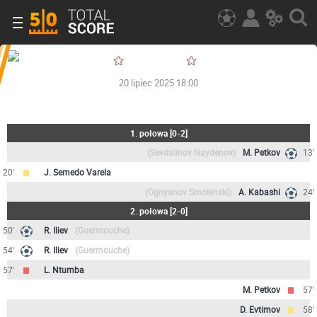
20 lipiec 2025 18:00
1. połowa
[
0-2
]
(Sevdalinov Naydenov)
M. Petkov
13'
20'
J. Semedo Varela
(Ognyanov Smolenski)
A. Kabashi
24'
2. połowa
[
2-0
]
50'
R. Iliev
(Guermouche)
54'
R. Iliev
(Guermouche)
57'
L. Ntumba
M. Petkov
57'
D. Evtimov
58'