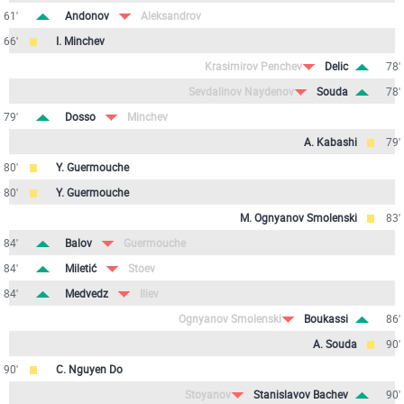
61'
Andonov
Aleksandrov
66'
I. Minchev
Krasimirov Penchev
Delic
78'
Sevdalinov Naydenov
Souda
78'
79'
Dosso
Minchev
A. Kabashi
79'
80'
Y. Guermouche
80'
Y. Guermouche
M. Ognyanov Smolenski
83'
84'
Balov
Guermouche
84'
Miletić
Stoev
84'
Medvedz
Iliev
Ognyanov Smolenski
Boukassi
86'
A. Souda
90'
90'
C. Nguyen Do
Stoyanov
Stanislavov Bachev
90'