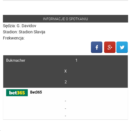
INFORMACJE O SPOTKANIU
Sędzia: G. Davidov
Stadion: Stadion Slavija
Frekwencja:
Bukmacher
1
X
2
Bet365
-
-
-