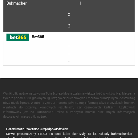
Bukmacher
1
X
2
Bet365
-
-
-
Wyniki piłki nożnej na żywo na TotalScore.pl dostarczają największą ilość wyników live. Mecze na
żywo z ponad 1000 głównych lig, rozgrywek pucharowych i meczów turniejowych, dostarczają
także tabele ligowe. Wyniki na żywo z meczów piłki nożnej informują także o strzelcach bramek,
wynikach do przerwy, końcowych rezultatach, czy czerwonych kartkach. Użytkownik
informowany jest na TotalScore.pl także o zdobyciu bramki, oraz innych informacjach
dotyczących meczu piłki nożnej.
Hazard może uzależniać. Graj odpowiedzialnie.
Serwis przeznaczony TYLKO dla osób które skończyły 18 lat. Zakłady bukmacherskie