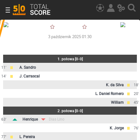
3 październik 2025 01:30
1. połowa
[
0-0
]
11'
A. Sandro
14'
J. Carrascal
K. da Silva
18'
L. Daniel Romero
20'
William
45'
2. połowa
[
0-0
]
63'
Henrique
Dias Lino
K. Jorge
76'
77'
L. Pereira