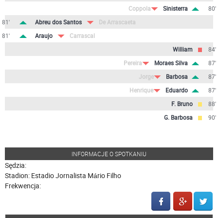
Coppola
Sinisterra
80'
81'
Abreu dos Santos
De Arrascaeta
81'
Araujo
Carrascal
William
84'
Pereira
Moraes Silva
87'
Jorge
Barbosa
87'
Henrique
Eduardo
87'
F. Bruno
88'
G. Barbosa
90'
INFORMACJE O SPOTKANIU
Sędzia:
Stadion: Estadio Jornalista Mário Filho
Frekwencja: