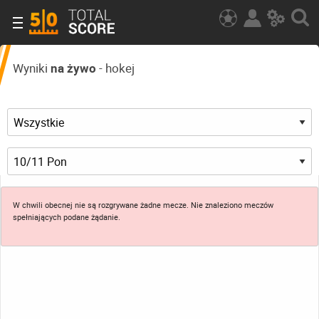
Wyniki
na żywo
- hokej
W chwili obecnej nie są rozgrywane żadne mecze. Nie znaleziono meczów
spełniających podane żądanie.